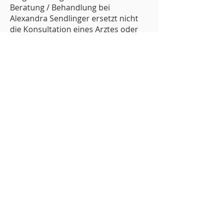
Beratung / Behandlung bei
Alexandra Sendlinger ersetzt nicht
die Konsultation eines Arztes oder
Heilpraktikers.
7.4 Alexandra Sendlinger übernimmt
keine Haftung für die Software von
Drittanbietern.
8. Verschwiegenheit
Alexandra Sendlinger verpflichtet
sich, über alle im Rahmen des
Coachings bekannt gewordenen
betrieblichen, geschäftlichen und
privaten Angelegenheiten des
Klienten während der
Vertragslaufzeit und nach
Beendigung des Vertrages absolutes
Stillschweigen gegenüber Dritten zu