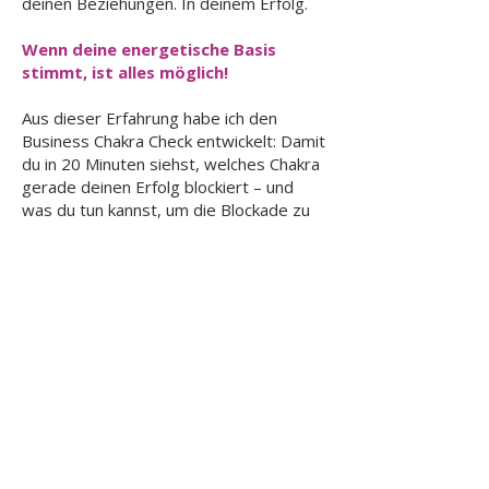
deinen Beziehungen. In deinem Erfolg.
Wenn deine energetische Basis
stimmt, ist alles möglich!
Aus dieser Erfahrung habe ich den
Business Chakra Check entwickelt: Damit
du in 20 Minuten siehst, welches Chakra
gerade deinen Erfolg blockiert – und
was du tun kannst, um die Blockade zu
lösen.
Anmeldung bestätigen und pdf
downloaden
Für das Versenden der E-Mails nutze ich